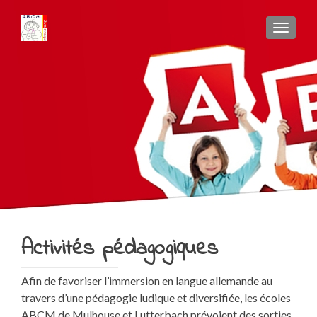
AFFIC
Activités pédagogiques
Afin de favoriser l’immersion en langue allemande au
travers d’une pédagogie ludique et diversifiée, les écoles
ABCM de Mulhouse et Lutterbach prévoient des sorties