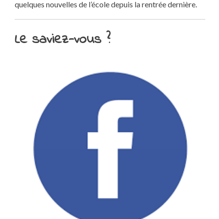
quelques nouvelles de l’école depuis la rentrée dernière.
Mu
le 6
Le saviez-vous ?
pr