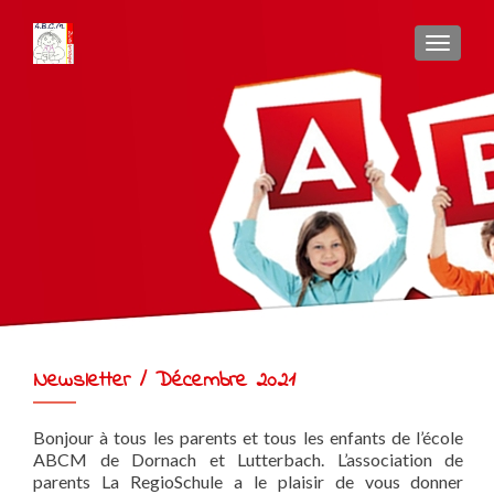
AFFIC
Newsletter / Décembre 2021
Na
←
ou
des
Bonjour à tous les parents et tous les enfants de l’école
a
ABCM de Dornach et Lutterbach. L’association de
parents La RegioSchule a le plaisir de vous donner
Lut